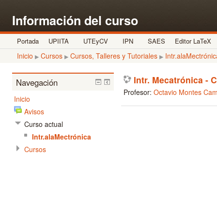
Información del curso
Portada
UPIITA
UTEyCV
IPN
SAES
Editor LaTeX
Inicio
Cursos
Cursos, Talleres y Tutoriales
Intr.alaMectrónic
▶
▶
▶
Intr. Mecatrónica -
Navegación
Profesor:
Octavio Montes Ca
Inicio
Avisos
Curso actual
Intr.alaMectrónica
Cursos