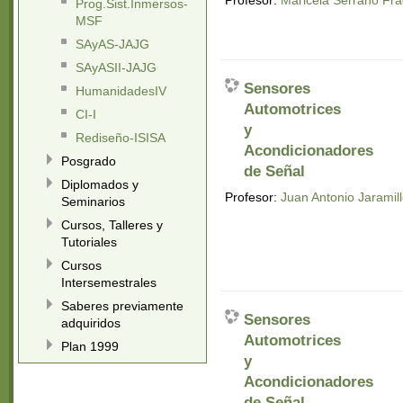
Prog.Sist.Inmersos-
MSF
SAyAS-JAJG
SAyASII-JAJG
Sensores
HumanidadesIV
Automotrices
CI-I
y
Rediseño-ISISA
Acondicionadores
Posgrado
de Señal
Diplomados y
Profesor:
Juan Antonio Jarami
Seminarios
Cursos, Talleres y
Tutoriales
Cursos
Intersemestrales
Saberes previamente
Sensores
adquiridos
Automotrices
Plan 1999
y
Acondicionadores
de Señal