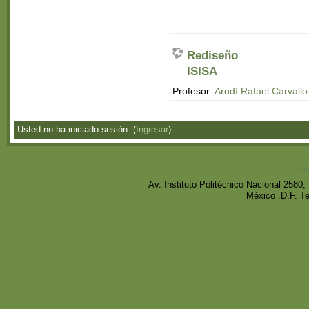
Rediseño
ISISA
Profesor:
Arodí Rafael Carvall
Usted no ha iniciado sesión. (
Ingresar
)
Cambi
Av. Instituto Politécnico Nacional 258
México .D.F. T