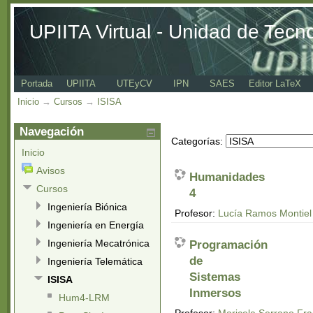
UPIITA Virtual - Unidad de Tecn
Portada
UPIITA
UTEyCV
IPN
SAES
Editor LaTeX
Inicio
→
Cursos
→
ISISA
Navegación
Categorías:
Inicio
Avisos
Humanidades
Cursos
4
Ingeniería Biónica
Profesor:
Lucía Ramos Montiel
Ingeniería en Energía
Ingeniería Mecatrónica
Programación
de
Ingeniería Telemática
Sistemas
ISISA
Inmersos
Hum4-LRM
Profesor:
Maricela Serrano Fr