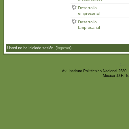
Desarrollo
empresarial
Desarrollo
Empresarial
Usted no ha iniciado sesión. (
Ingresar
)
Cambi
Av. Instituto Politécnico Nacional 258
México .D.F. T