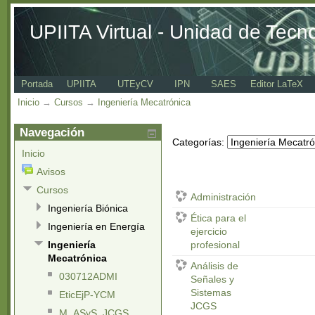
UPIITA Virtual - Unidad de Tecn
Portada
UPIITA
UTEyCV
IPN
SAES
Editor LaTeX
Inicio
→
Cursos
→
Ingeniería Mecatrónica
Navegación
Categorías:
Inicio
Avisos
Cursos
Administración
Ingeniería Biónica
Ética para el
Ingeniería en Energía
ejercicio
profesional
Ingeniería
Mecatrónica
Análisis de
030712ADMI
Señales y
Sistemas
EticEjP-YCM
JCGS
M_ASyS_JCGS