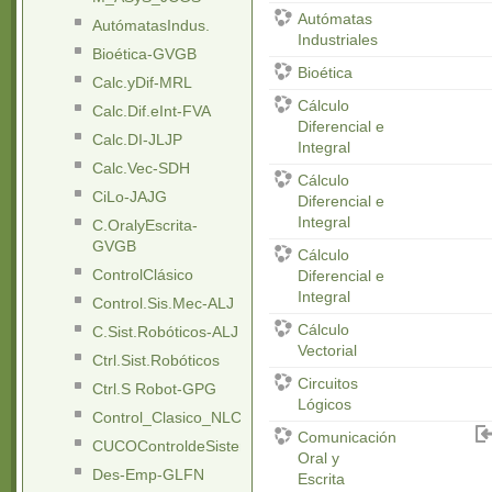
Autómatas
AutómatasIndus.
Industriales
Bioética-GVGB
Bioética
Calc.yDif-MRL
Cálculo
Calc.Dif.eInt-FVA
Diferencial e
Calc.DI-JLJP
Integral
Calc.Vec-SDH
Cálculo
CiLo-JAJG
Diferencial e
Integral
C.OralyEscrita-
GVGB
Cálculo
ControlClásico
Diferencial e
Integral
Control.Sis.Mec-ALJ
Cálculo
C.Sist.Robóticos-ALJ
Vectorial
Ctrl.Sist.Robóticos
Circuitos
Ctrl.S Robot-GPG
Lógicos
Control_Clasico_NLC
Comunicación
CUCOControldeSistemasMecatrónicos
Oral y
Des-Emp-GLFN
Escrita