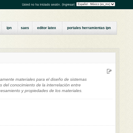
Usted no ha iniciado sesión. (
Ingresar
)
ipn
saes
editor latex
portales herramientas ipn
amente materiales para el diseño de sistemas
 del conocimiento de la interrelación entre
cesamiento y propiedades de los materiales.