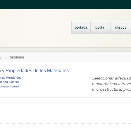
portada
upiita
uteycv
LC
Resumen
a y Propiedades de los Materiales
ores Hernández
Seleccionar adecuad
zada Castillo
mecatrónicos a través
Luviano Juárez
microestructura, pro