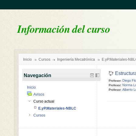
Información del curso
Inicio
Cursos
Ingeniería Mecatrónica
E.yP.Materiales-NB
Estructur
Navegación
Diego Fl
Profesor:
Norma Lo
Profesor:
Inicio
Alberto 
Profesor:
Avisos
Curso actual
E.yP.Materiales-NBLC
Cursos