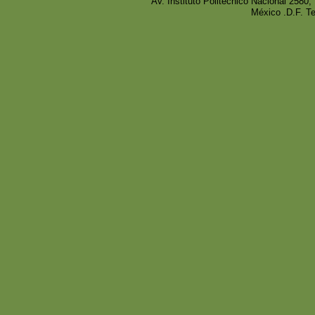
Av. Instituto Politécnico Nacional 258
México .D.F. T