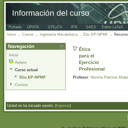
Información del curso
Portada
UPIITA
UTEyCV
IPN
SAES
Editor LaTeX
Inicio
→
Cursos
→
Ingeniería Mecatrónica
→
Etic.EP-NPMF
→
Resume
Navegación
Ética
Inicio
para el
Ejercicio
Avisos
Profesional
Curso actual
Profesor:
Norma Patricia Malp
Etic.EP-NPMF
Cursos
Usted no ha iniciado sesión. (
Ingresar
)
Cambi