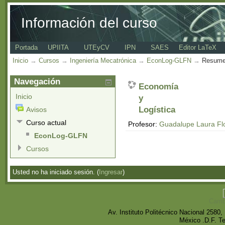
Información del curso
Portada
UPIITA
UTEyCV
IPN
SAES
Editor LaTeX
Inicio
→
Cursos
→
Ingeniería Mecatrónica
→
EconLog-GLFN
→
Resum
Navegación
Economía
Inicio
y
Logística
Avisos
Curso actual
Profesor:
Guadalupe Laura Fl
EconLog-GLFN
Cursos
Usted no ha iniciado sesión. (
Ingresar
)
Cambi
Av. Instituto Politécnico Nacional 258
México .D.F. T