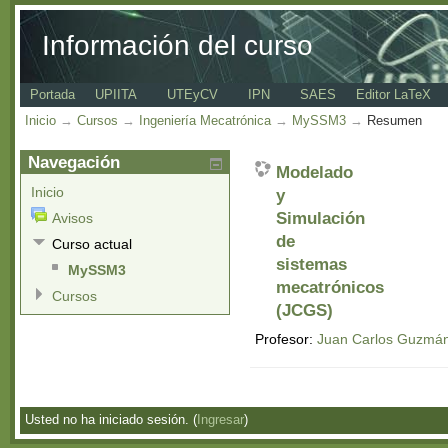
Información del curso
Portada
UPIITA
UTEyCV
IPN
SAES
Editor LaTeX
Inicio
→
Cursos
→
Ingeniería Mecatrónica
→
MySSM3
→
Resumen
Navegación
Modelado
Inicio
y
Simulación
Avisos
de
Curso actual
sistemas
MySSM3
mecatrónicos
Cursos
(JCGS)
Profesor:
Juan Carlos Guzmá
Usted no ha iniciado sesión. (
Ingresar
)