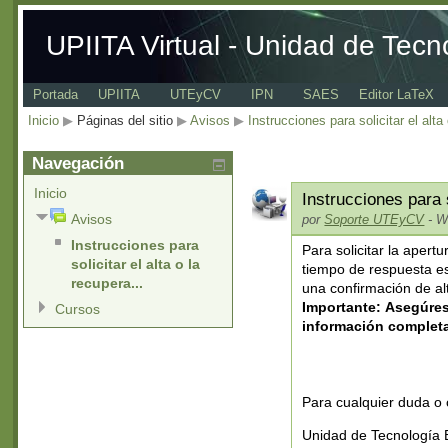
UPIITA Virtual - Unidad de Tecn
Portada
UPIITA
UTEyCV
IPN
SAES
Editor LaTeX
Inicio
▶
Páginas del sitio
▶
Avisos
▶
Instrucciones para solicitar el alta
Navegación
Inicio
Instrucciones para 
Avisos
por
Soporte UTEyCV
- W
Instrucciones para
Para solicitar la apert
solicitar el alta o la
tiempo de respuesta es 
recupera...
una confirmación de al
Importante:
Asegúres
Cursos
información completa,
Para cualquier duda o
Unidad de Tecnología 