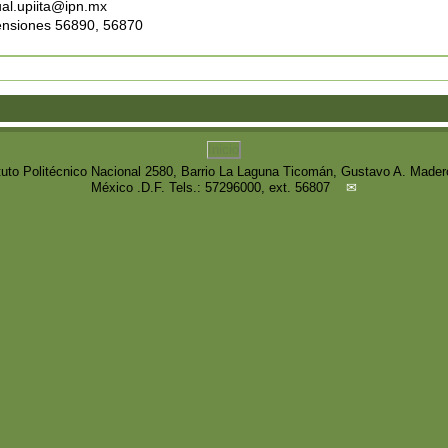
ual.upiita@ipn.mx
ensiones 56890, 56870
Inicio
ituto Politécnico Nacional 2580, Barrio La Laguna Ticomán, Gustavo A. Mader
México .D.F. Tels.: 57296000, ext. 56807
✉